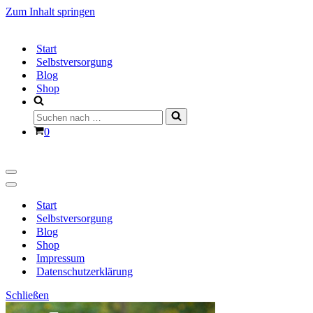
Zum Inhalt springen
Start
Selbstversorgung
Blog
Shop
Suchen
nach …
Warenkorb
0
Navigationsmenü
Navigationsmenü
Start
Selbstversorgung
Blog
Shop
Impressum
Datenschutzerklärung
Schließen