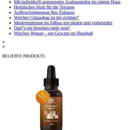
Mit individuell angepassten Ausbaustufen ins eigene Haus
Heimisches Holz für die Terrasse
Aufbruchstimmung fürs Zuhause
Welcher Glasanbau ist der richtige?
Modernisierung im Altbau gut planen und vorbereiten
Darf’s ein bisschen mehr sein?
Weiches Wasser – ein Gewinn im Haushalt
*
*
BELIEBTE PRODUKTE