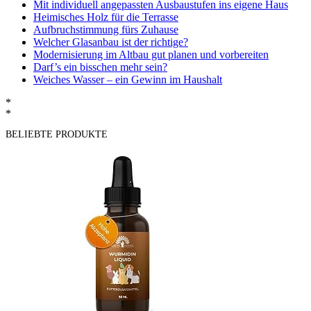
Mit individuell angepassten Ausbaustufen ins eigene Haus
Heimisches Holz für die Terrasse
Aufbruchstimmung fürs Zuhause
Welcher Glasanbau ist der richtige?
Modernisierung im Altbau gut planen und vorbereiten
Darf’s ein bisschen mehr sein?
Weiches Wasser – ein Gewinn im Haushalt
*
*
BELIEBTE PRODUKTE