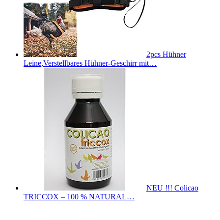
2pcs Hühner
Leine,Verstellbares Hühner-Geschirr mit…
NEU !!! Colicao
TRICCOX – 100 % NATURAL…