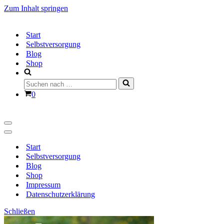
Zum Inhalt springen
Start
Selbstversorgung
Blog
Shop
Suchen
nach …
Warenkorb
0
Navigationsmenü
Navigationsmenü
Start
Selbstversorgung
Blog
Shop
Impressum
Datenschutzerklärung
Schließen