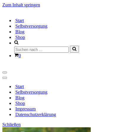
Zum Inhalt springen
Start
Selbstversorgung
Blog
Shop
Suchen
nach …
Warenkorb
0
Navigationsmenü
Navigationsmenü
Start
Selbstversorgung
Blog
Shop
Impressum
Datenschutzerklärung
Schließen