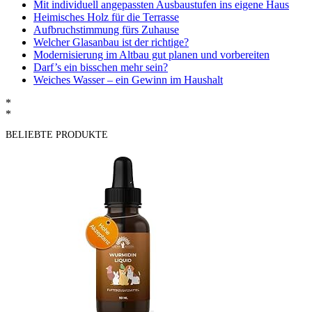
Mit individuell angepassten Ausbaustufen ins eigene Haus
Heimisches Holz für die Terrasse
Aufbruchstimmung fürs Zuhause
Welcher Glasanbau ist der richtige?
Modernisierung im Altbau gut planen und vorbereiten
Darf’s ein bisschen mehr sein?
Weiches Wasser – ein Gewinn im Haushalt
*
*
BELIEBTE PRODUKTE