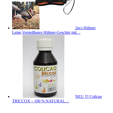
2pcs Hühner
Leine,Verstellbares Hühner-Geschirr mit…
NEU !!! Colicao
TRICCOX – 100 % NATURAL…