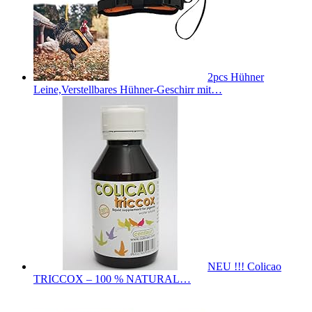
2pcs Hühner
Leine,Verstellbares Hühner-Geschirr mit…
NEU !!! Colicao
TRICCOX – 100 % NATURAL…