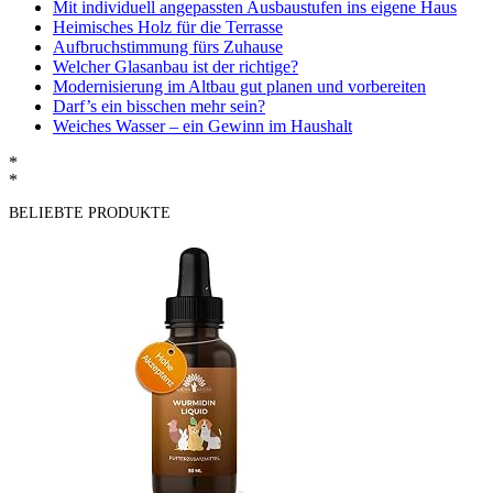
Mit individuell angepassten Ausbaustufen ins eigene Haus
Heimisches Holz für die Terrasse
Aufbruchstimmung fürs Zuhause
Welcher Glasanbau ist der richtige?
Modernisierung im Altbau gut planen und vorbereiten
Darf’s ein bisschen mehr sein?
Weiches Wasser – ein Gewinn im Haushalt
*
*
BELIEBTE PRODUKTE