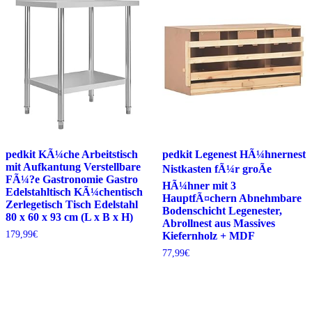
pedkit KÃ¼che Arbeitstisch
pedkit Legenest HÃ¼hnernest
mit Aufkantung Verstellbare
Nistkasten fÃ¼r groÃe
FÃ¼?e Gastronomie Gastro
HÃ¼hner mit 3
Edelstahltisch KÃ¼chentisch
HauptfÃ¤chern Abnehmbare
Zerlegetisch Tisch Edelstahl
Bodenschicht Legenester,
80 x 60 x 93 cm (L x B x H)
Abrollnest aus Massives
179,99
€
Kiefernholz + MDF
77,99
€