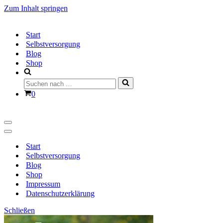
Zum Inhalt springen
Start
Selbstversorgung
Blog
Shop
Suchen
nach …
Warenkorb
0
Navigationsmenü
Navigationsmenü
Start
Selbstversorgung
Blog
Shop
Impressum
Datenschutzerklärung
Schließen