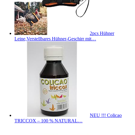
2pcs Hühner
Leine,Verstellbares Hühner-Geschirr mit…
NEU !!! Colicao
TRICCOX – 100 % NATURAL…