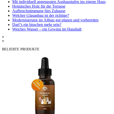
Mit individuell angepassten Ausbaustufen ins eigene Haus
Heimisches Holz für die Terrasse
Aufbruchstimmung fürs Zuhause
Welcher Glasanbau ist der richtige?
Modernisierung im Altbau gut planen und vorbereiten
Darf’s ein bisschen mehr sein?
Weiches Wasser – ein Gewinn im Haushalt
*
*
BELIEBTE PRODUKTE