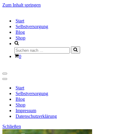
Zum Inhalt springen
Start
Selbstversorgung
Blog
Shop
Suchen
nach …
Warenkorb
0
Navigationsmenü
Navigationsmenü
Start
Selbstversorgung
Blog
Shop
Impressum
Datenschutzerklärung
Schließen