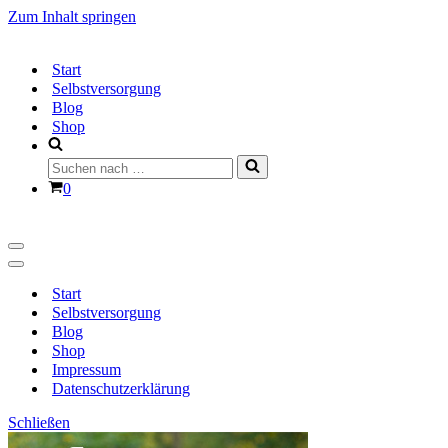
Zum Inhalt springen
Start
Selbstversorgung
Blog
Shop
Suchen
nach …
Warenkorb
0
Navigationsmenü
Navigationsmenü
Start
Selbstversorgung
Blog
Shop
Impressum
Datenschutzerklärung
Schließen