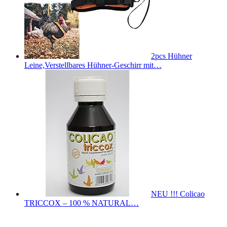
2pcs Hühner
Leine,Verstellbares Hühner-Geschirr mit…
NEU !!! Colicao
TRICCOX – 100 % NATURAL…