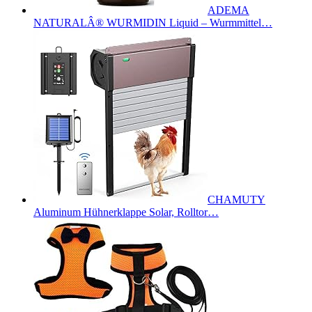
ADEMA
NATURALÂ® WURMIDIN Liquid – Wurmmittel…
CHAMUTY
Aluminum Hühnerklappe Solar, Rolltor…