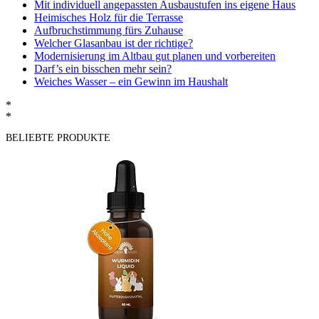
Mit individuell angepassten Ausbaustufen ins eigene Haus
Heimisches Holz für die Terrasse
Aufbruchstimmung fürs Zuhause
Welcher Glasanbau ist der richtige?
Modernisierung im Altbau gut planen und vorbereiten
Darf’s ein bisschen mehr sein?
Weiches Wasser – ein Gewinn im Haushalt
*
*
BELIEBTE PRODUKTE