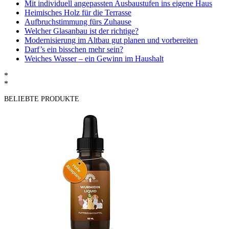
Mit individuell angepassten Ausbaustufen ins eigene Haus
Heimisches Holz für die Terrasse
Aufbruchstimmung fürs Zuhause
Welcher Glasanbau ist der richtige?
Modernisierung im Altbau gut planen und vorbereiten
Darf’s ein bisschen mehr sein?
Weiches Wasser – ein Gewinn im Haushalt
*
*
BELIEBTE PRODUKTE