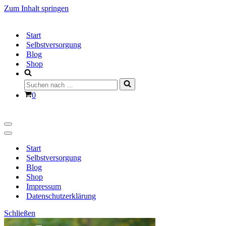
Zum Inhalt springen
Start
Selbstversorgung
Blog
Shop
Suchen
nach …
Warenkorb
0
Navigationsmenü
Navigationsmenü
Start
Selbstversorgung
Blog
Shop
Impressum
Datenschutzerklärung
Schließen