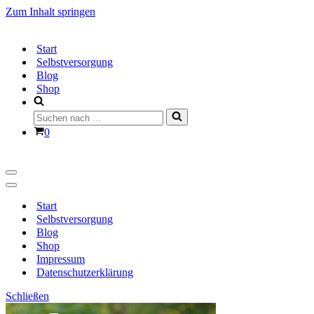
Zum Inhalt springen
Start
Selbstversorgung
Blog
Shop
Suchen
nach …
Warenkorb
0
Navigationsmenü
Navigationsmenü
Start
Selbstversorgung
Blog
Shop
Impressum
Datenschutzerklärung
Schließen