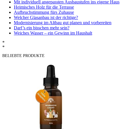
Mit individuell angepassten Ausbaustufen ins eigene Haus
Heimisches Holz für die Terrasse
Aufbruchstimmung fürs Zuhause
Welcher Glasanbau ist der richtige?
Modernisierung im Altbau gut planen und vorbereiten
Darf’s ein bisschen mehr sein?
Weiches Wasser – ein Gewinn im Haushalt
*
*
BELIEBTE PRODUKTE