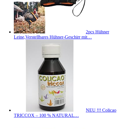
2pcs Hühner
Leine,Verstellbares Hühner-Geschirr mit…
NEU !!! Colicao
TRICCOX – 100 % NATURAL…