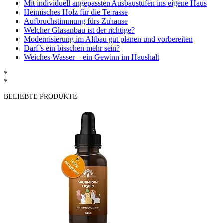
Mit individuell angepassten Ausbaustufen ins eigene Haus
Heimisches Holz für die Terrasse
Aufbruchstimmung fürs Zuhause
Welcher Glasanbau ist der richtige?
Modernisierung im Altbau gut planen und vorbereiten
Darf’s ein bisschen mehr sein?
Weiches Wasser – ein Gewinn im Haushalt
*
*
BELIEBTE PRODUKTE