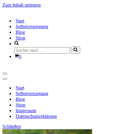
Zum Inhalt springen
Start
Selbstversorgung
Blog
Shop
Suchen
nach …
Warenkorb
0
Navigationsmenü
Navigationsmenü
Start
Selbstversorgung
Blog
Shop
Impressum
Datenschutzerklärung
Schließen