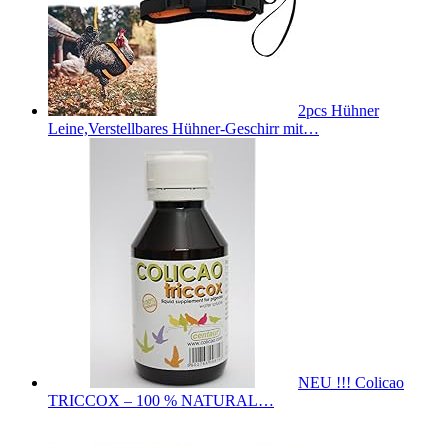
2pcs Hühner
Leine,Verstellbares Hühner-Geschirr mit…
NEU !!! Colicao
TRICCOX – 100 % NATURAL…