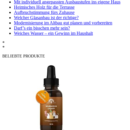
Mit individuell angepassten Ausbaustufen ins eigene Haus
Heimisches Holz für die Terrasse
Aufbruchstimmung fürs Zuhause
Welcher Glasanbau ist der richtige?
Modernisierung im Altbau gut planen und vorbereiten
Darf’s ein bisschen mehr sein?
Weiches Wasser – ein Gewinn im Haushalt
*
*
BELIEBTE PRODUKTE