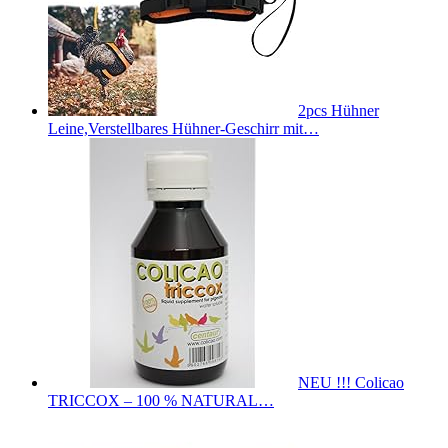
2pcs Hühner
Leine,Verstellbares Hühner-Geschirr mit…
NEU !!! Colicao
TRICCOX – 100 % NATURAL…