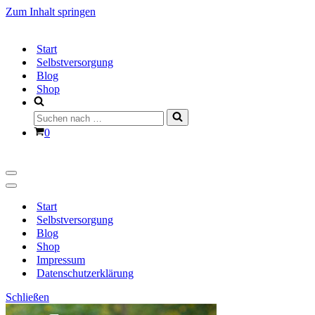
Zum Inhalt springen
Start
Selbstversorgung
Blog
Shop
Suchen
nach …
Warenkorb
0
Navigationsmenü
Navigationsmenü
Start
Selbstversorgung
Blog
Shop
Impressum
Datenschutzerklärung
Schließen