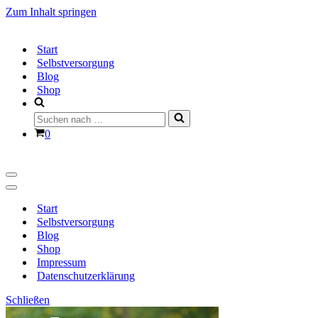
Zum Inhalt springen
Start
Selbstversorgung
Blog
Shop
Suchen
nach …
Warenkorb
0
Navigationsmenü
Navigationsmenü
Start
Selbstversorgung
Blog
Shop
Impressum
Datenschutzerklärung
Schließen