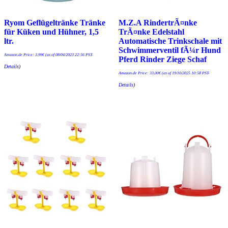
Ryom Geflügeltränke Tränke
M.Z.A RindertrÃ¤nke
für Küken und Hühner, 1,5
TrÃ¤nke Edelstahl
ltr.
Automatische Trinkschale mit
Schwimmerventil fÃ¼r Hund
Amazon.de Price:
3,99
€
(as of 08/04/2023 22:56 PST-
Pferd Rinder Ziege Schaf
Details
)
Amazon.de Price:
33,00
€
(as of 19/10/2025 10:58 PST-
Details
)