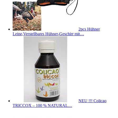
2pcs Hühner
Leine,Verstellbares Hühner-Geschirr mit…
NEU !!! Colicao
TRICCOX – 100 % NATURAL…