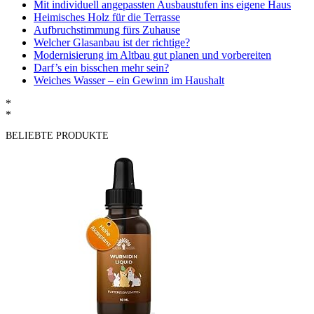
Mit individuell angepassten Ausbaustufen ins eigene Haus
Heimisches Holz für die Terrasse
Aufbruchstimmung fürs Zuhause
Welcher Glasanbau ist der richtige?
Modernisierung im Altbau gut planen und vorbereiten
Darf’s ein bisschen mehr sein?
Weiches Wasser – ein Gewinn im Haushalt
*
*
BELIEBTE PRODUKTE