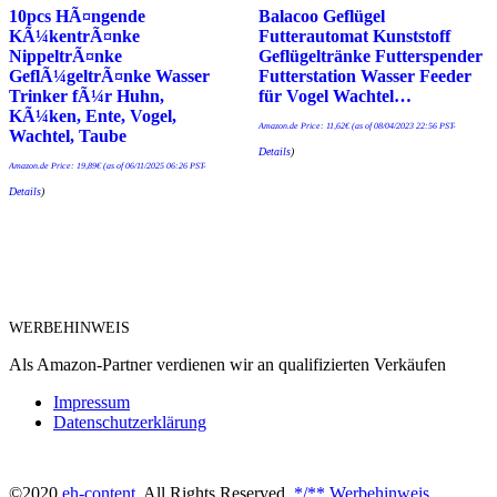
10pcs HÃ¤ngende
Balacoo Geflügel
KÃ¼kentrÃ¤nke
Futterautomat Kunststoff
NippeltrÃ¤nke
Geflügeltränke Futterspender
GeflÃ¼geltrÃ¤nke Wasser
Futterstation Wasser Feeder
Trinker fÃ¼r Huhn,
für Vogel Wachtel…
KÃ¼ken, Ente, Vogel,
Amazon.de Price:
11,62
€
(as of 08/04/2023 22:56 PST-
Wachtel, Taube
Details
)
Amazon.de Price:
19,89
€
(as of 06/11/2025 06:26 PST-
Details
)
WERBEHINWEIS
Als Amazon-Partner verdienen wir an qualifizierten Verkäufen
Impressum
Datenschutzerklärung
©2020
eh-content
. All Rights Reserved.
*/** Werbehinweis