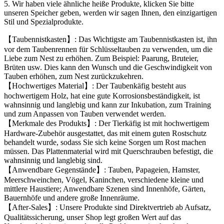
5. Wir haben viele ähnliche heiße Produkte, klicken Sie bitte
unseren Speicher geben, werden wir sagen Ihnen, den einzigartigen
Stil und Spezialprodukte.
【Taubennistkasten】: Das Wichtigste am Taubennistkasten ist, ihn
vor dem Taubenrennen für Schlüsseltauben zu verwenden, um die
Liebe zum Nest zu erhöhen. Zum Beispiel: Paarung, Bruteier,
Brüten usw. Dies kann den Wunsch und die Geschwindigkeit von
Tauben erhöhen, zum Nest zurückzukehren.
【Hochwertiges Material】: Der Taubenkäfig besteht aus
hochwertigem Holz, hat eine gute Korrosionsbeständigkeit, ist
wahnsinnig und langlebig und kann zur Inkubation, zum Training
und zum Anpassen von Tauben verwendet werden.
【Merkmale des Produkts】: Der Tierkäfig ist mit hochwertigem
Hardware-Zubehör ausgestattet, das mit einem guten Rostschutz
behandelt wurde, sodass Sie sich keine Sorgen um Rost machen
müssen. Das Plattenmaterial wird mit Querschrauben befestigt, die
wahnsinnig und langlebig sind.
【Anwendbare Gegenstände】: Tauben, Papageien, Hamster,
Meerschweinchen, Vögel, Kaninchen, verschiedene kleine und
mittlere Haustiere; Anwendbare Szenen sind Innenhöfe, Gärten,
Bauernhöfe und andere große Innenräume.
【After-Sales】: Unsere Produkte sind Direktvertrieb ab Aufsatz,
Qualitätssicherung, unser Shop legt großen Wert auf das