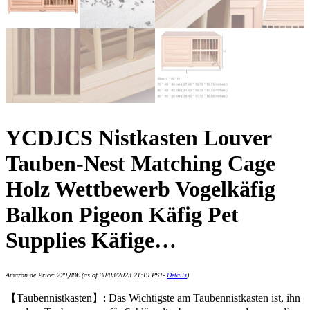
YCDJCS Nistkasten Louver
Tauben-Nest Matching Cage
Holz Wettbewerb Vogelkäfig
Balkon Pigeon Käfig Pet
Supplies Käfige…
Amazon.de Price:
229,88
€
(as of 30/03/2023 21:19 PST-
Details
)
【Taubennistkasten】: Das Wichtigste am Taubennistkasten ist, ihn