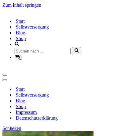
Zum Inhalt springen
Start
Selbstversorgung
Blog
Shop
Suchen
nach …
Warenkorb
0
Navigationsmenü
Navigationsmenü
Start
Selbstversorgung
Blog
Shop
Impressum
Datenschutzerklärung
Schließen