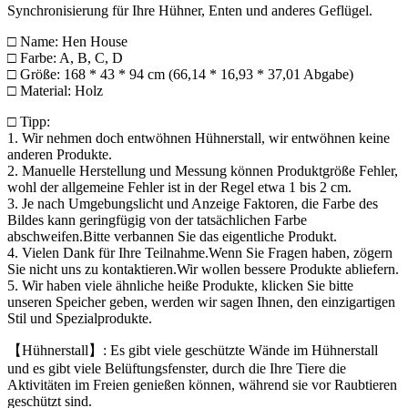
Synchronisierung für Ihre Hühner, Enten und anderes Geflügel.
□ Name: Hen House
□ Farbe: A, B, C, D
□ Größe: 168 * 43 * 94 cm (66,14 * 16,93 * 37,01 Abgabe)
□ Material: Holz
□ Tipp:
1. Wir nehmen doch entwöhnen Hühnerstall, wir entwöhnen keine
anderen Produkte.
2. Manuelle Herstellung und Messung können Produktgröße Fehler,
wohl der allgemeine Fehler ist in der Regel etwa 1 bis 2 cm.
3. Je nach Umgebungslicht und Anzeige Faktoren, die Farbe des
Bildes kann geringfügig von der tatsächlichen Farbe
abschweifen.Bitte verbannen Sie das eigentliche Produkt.
4. Vielen Dank für Ihre Teilnahme.Wenn Sie Fragen haben, zögern
Sie nicht uns zu kontaktieren.Wir wollen bessere Produkte abliefern.
5. Wir haben viele ähnliche heiße Produkte, klicken Sie bitte
unseren Speicher geben, werden wir sagen Ihnen, den einzigartigen
Stil und Spezialprodukte.
【Hühnerstall】: Es gibt viele geschützte Wände im Hühnerstall
und es gibt viele Belüftungsfenster, durch die Ihre Tiere die
Aktivitäten im Freien genießen können, während sie vor Raubtieren
geschützt sind.