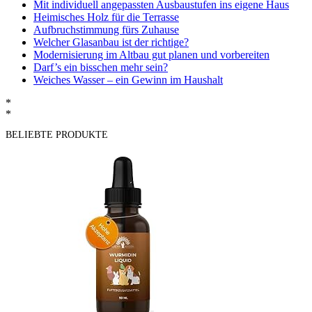
Mit individuell angepassten Ausbaustufen ins eigene Haus
Heimisches Holz für die Terrasse
Aufbruchstimmung fürs Zuhause
Welcher Glasanbau ist der richtige?
Modernisierung im Altbau gut planen und vorbereiten
Darf’s ein bisschen mehr sein?
Weiches Wasser – ein Gewinn im Haushalt
*
*
BELIEBTE PRODUKTE