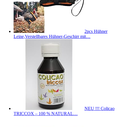
2pcs Hühner
Leine,Verstellbares Hühner-Geschirr mit…
NEU !!! Colicao
TRICCOX – 100 % NATURAL…