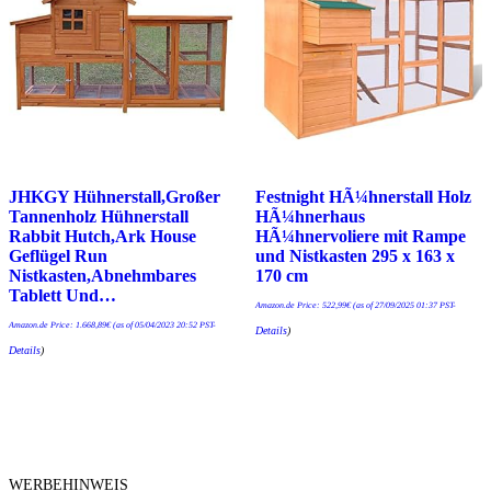
JHKGY Hühnerstall,Großer
Festnight HÃ¼hnerstall Holz
Tannenholz Hühnerstall
HÃ¼hnerhaus
Rabbit Hutch,Ark House
HÃ¼hnervoliere mit Rampe
Geflügel Run
und Nistkasten 295 x 163 x
Nistkasten,Abnehmbares
170 cm
Tablett Und…
Amazon.de Price:
522,99
€
(as of 27/09/2025 01:37 PST-
Amazon.de Price:
1.668,89
€
(as of 05/04/2023 20:52 PST-
Details
)
Details
)
WERBEHINWEIS