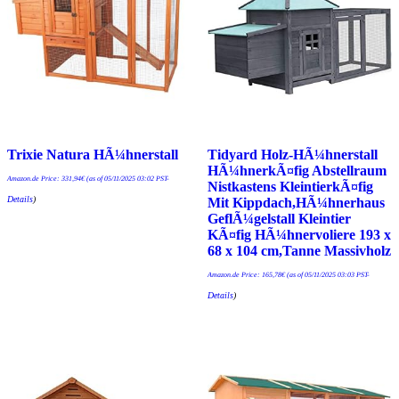
Trixie Natura HÃ¼hnerstall
Tidyard Holz-HÃ¼hnerstall
HÃ¼hnerkÃ¤fig Abstellraum
Amazon.de Price:
331,94
€
(as of 05/11/2025 03:02 PST-
Nistkastens KleintierkÃ¤fig
Details
)
Mit Kippdach,HÃ¼hnerhaus
GeflÃ¼gelstall Kleintier
KÃ¤fig HÃ¼hnervoliere 193 x
68 x 104 cm,Tanne Massivholz
Amazon.de Price:
165,78
€
(as of 05/11/2025 03:03 PST-
Details
)