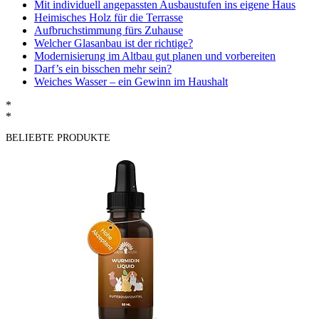
Mit individuell angepassten Ausbaustufen ins eigene Haus
Heimisches Holz für die Terrasse
Aufbruchstimmung fürs Zuhause
Welcher Glasanbau ist der richtige?
Modernisierung im Altbau gut planen und vorbereiten
Darf’s ein bisschen mehr sein?
Weiches Wasser – ein Gewinn im Haushalt
*
*
BELIEBTE PRODUKTE