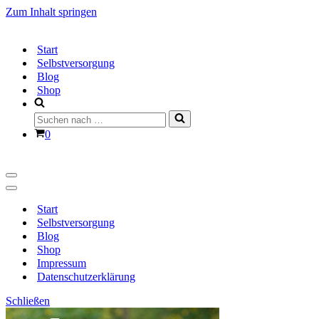
Zum Inhalt springen
Start
Selbstversorgung
Blog
Shop
Suchen
nach …
Warenkorb
0
Navigationsmenü
Navigationsmenü
Start
Selbstversorgung
Blog
Shop
Impressum
Datenschutzerklärung
Schließen