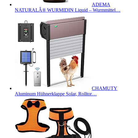
ADEMA
NATURALÂ® WURMIDIN Liquid – Wurmmittel…
CHAMUTY
Aluminum Hühnerklappe Solar, Rolltor…