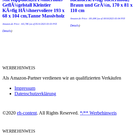
GeflÃ¼gelstall Kleintier
Braun und GrÃ¼n, 170 x 81 x
KÃ¤fig HÃ¼hnervoliere 193 x
110 cm
68 x 104 cm,Tanne Massivholz
Amazon.de Price:
181,00
€
(as of 18/10/2025 03:04 PST-
Amazon.de Price:
165,78
€
(as of 05/11/2025 03:03 PST-
Details
)
Details
)
WERBEHINWEIS
Als Amazon-Partner verdienen wir an qualifizierten Verkäufen
Impressum
Datenschutzerklärung
©2020
eh-content
. All Rights Reserved.
*/** Werbehinweis
WERBEHINWEIS