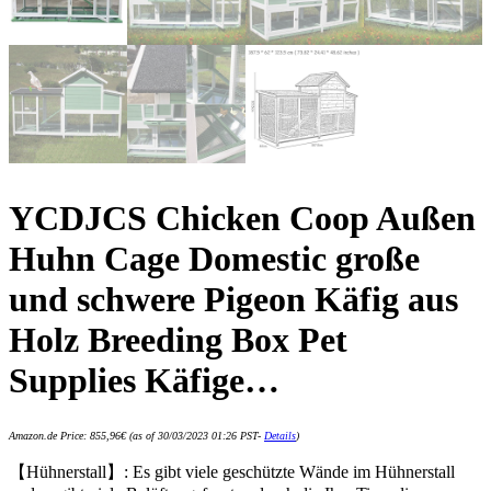
YCDJCS Chicken Coop Außen
Huhn Cage Domestic große
und schwere Pigeon Käfig aus
Holz Breeding Box Pet
Supplies Käfige…
Amazon.de Price:
855,96
€
(as of 30/03/2023 01:26 PST-
Details
)
【Hühnerstall】: Es gibt viele geschützte Wände im Hühnerstall