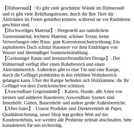
【Hühnerstall】: Es gibt viele geschützte Wände im Hühnerstall
und es gibt viele Belüftungsfenster, durch die Ihre Tiere die
Aktivitäten im Freien genießen können, während sie vor Raubtieren
geschützt sind.
【Hochwertiges Material】: Hergestellt aus natürlichem
Tannenmaterial, leichtem Material, schöner Textur, keine
Verwerfungen oder Risse, gute Korrosionsschutzwirkung; Ein
asphaltiertes Dach schützt Haustiere vor dem Eindringen von
Wasser und übermäßiger Sonneneinstrahlung.
【Geräumiger Raum und benutzerfreundliches Design】: Der
Hühnerstall verfügt über einen Ruhebereich und einen
Aktivitätsbereich. Außerdem gibt es eine Tür und eine Rampe,
durch die Geflügel problemlos in den erhöhten Wohnbereich
gelangen kann. Über der Rampe befinden sich Holzkämme, die Ihr
Geflügel vor dem Zurückrutschen schützen.
【Anwendbare Gegenstände】: Katzen, Hunde, alle Arten von
kleinen und mittleren Haustieren; Anwendbare Szenen sind
Innenhöfe, Gärten, Bauernhöfe und andere große Außenbereiche.
【After-Sales】: Unsere Produkte sind Direktvertrieb ab Paper,
Qualitätssicherung, unser Shop legt großen Wert auf das
Kundenerlebnis, wir werden alle Probleme zeitnah abschnallen, bitte
kontaktieren Sie uns rechtzeitig.