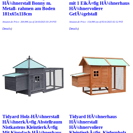
HÃ¼hnerstall Bonny m.
mit 1 EikÃ¤fig HÃ¼hnerhaus
Metall- rahmen am Boden
HÃ¼hnervoliere
181x65x118cm
GefÃ¼gelstall
Amazon.de Price:
269,99
€
(as of 24/10/2025 03:29 PST-
Amazon.de Price:
154,99
€
(as of 05/11/2025 02:52 PST-
Details
)
Details
)
Tidyard Holz-HÃ¼hnerstall
Tidyard HÃ¼hnerhaus
HÃ¼hnerkÃ¤fig Abstellraum
HÃ¼hnerstall
Nistkastens KleintierkÃ¤fig
HÃ¼hnervoliere
Mit Kippdach,HÃ¼hnerhaus
KleintierkÃ¤fig, Kiefernholz,