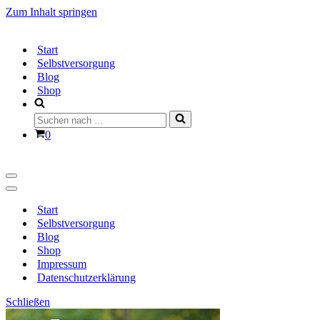
Zum Inhalt springen
Start
Selbstversorgung
Blog
Shop
Suchen
nach …
Warenkorb
0
Navigationsmenü
Navigationsmenü
Start
Selbstversorgung
Blog
Shop
Impressum
Datenschutzerklärung
Schließen