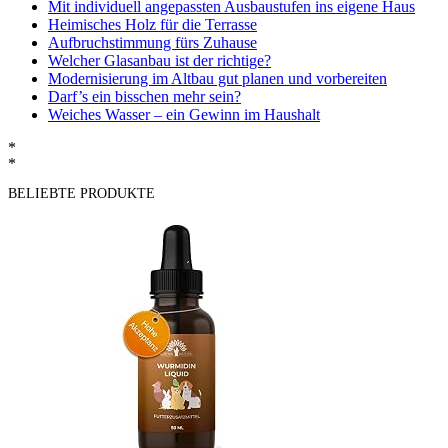
Mit individuell angepassten Ausbaustufen ins eigene Haus
Heimisches Holz für die Terrasse
Aufbruchstimmung fürs Zuhause
Welcher Glasanbau ist der richtige?
Modernisierung im Altbau gut planen und vorbereiten
Darf’s ein bisschen mehr sein?
Weiches Wasser – ein Gewinn im Haushalt
*
*
BELIEBTE PRODUKTE