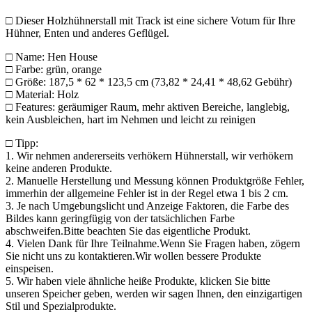
□ Dieser Holzhühnerstall mit Track ist eine sichere Votum für Ihre
Hühner, Enten und anderes Geflügel.
□ Name: Hen House
□ Farbe: grün, orange
□ Größe: 187,5 * 62 * 123,5 cm (73,82 * 24,41 * 48,62 Gebühr)
□ Material: Holz
□ Features: geräumiger Raum, mehr aktiven Bereiche, langlebig,
kein Ausbleichen, hart im Nehmen und leicht zu reinigen
□ Tipp:
1. Wir nehmen andererseits verhökern Hühnerstall, wir verhökern
keine anderen Produkte.
2. Manuelle Herstellung und Messung können Produktgröße Fehler,
immerhin der allgemeine Fehler ist in der Regel etwa 1 bis 2 cm.
3. Je nach Umgebungslicht und Anzeige Faktoren, die Farbe des
Bildes kann geringfügig von der tatsächlichen Farbe
abschweifen.Bitte beachten Sie das eigentliche Produkt.
4. Vielen Dank für Ihre Teilnahme.Wenn Sie Fragen haben, zögern
Sie nicht uns zu kontaktieren.Wir wollen bessere Produkte
einspeisen.
5. Wir haben viele ähnliche heiße Produkte, klicken Sie bitte
unseren Speicher geben, werden wir sagen Ihnen, den einzigartigen
Stil und Spezialprodukte.