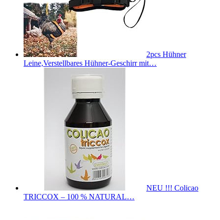
2pcs Hühner
Leine,Verstellbares Hühner-Geschirr mit…
NEU !!! Colicao
TRICCOX – 100 % NATURAL…